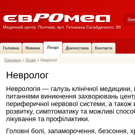
Зам
Медичний центр: Полтава, вул. Гетьмана Сагайдачного, 8б
Лікарі
Головна
Новини
Діагностика
Контакти
Євромед
»
Лікарі
» Невролог
УЗ-діагност
УЗД (ультразвукова діагностика)
Гінеколог
Невролог
Уролог
ЛОР, дитячий ЛОР
Неврологія — галузь клінічної медицини,
Стоматолог
питаннями виникнення захворювань цент
Проктолог
Кардіолог
периферичної нервової системи, а також 
Сімейний лікар
розвитку, симптоматику та можливі способ
Алерголог
лікування та профілактики.
Ендокринолог
Головні болі, запаморочення, безсоння, х
Невролог