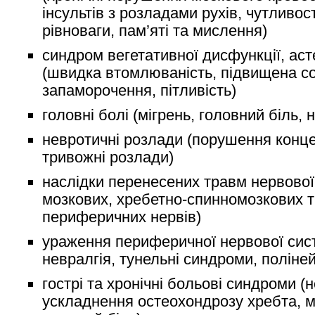
інсультів з розладами рухів, чутливост
рівноваги, пам’яті та мислення)
синдром вегетативної дисфункції, аст
(швидка втомлюваність, підвищена со
запаморочення, пітливість)
головні болі (мігрень, головний біль, 
невротичні розлади (порушення концен
тривожні розлади)
наслідки перенесених травм нервової
мозкових, хребетно-спинномозкових 
периферичних нервів)
ураження периферичної нервової сис
невралгія, тунельні синдроми, поліней
гострі та хронічні больові синдроми (н
ускладнення остеохондрозу хребта, м’