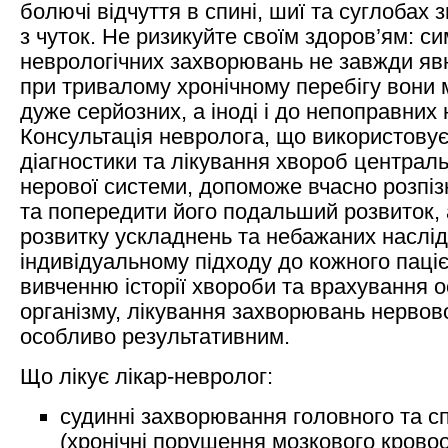
Дерматовенеролог
болючі відчуття в спині, шиї та суглобах 
Педіатр
з чуток. Не ризикуйте своїм здоров’ям: с
неврологічних захворювань не завжди яв
при тривалому хронічному перебігу вони 
дуже серйозних, а іноді і до непоправних 
Консультація невролога, що використовує
діагностики та лікування хвороб централь
нерової системи, допоможе вчасно розпі
та попередити його подальший розвиток, 
розвитку ускладнень та небажаних наслід
індивідуальному підходу до кожного паці
вивченню історії хвороби та врахування 
організму, лікування захворювань нервов
особливо результативним.
Що лікує лікар-невролог:
судинні захворювання головного та с
(хронічні порушення мозкового кровоо