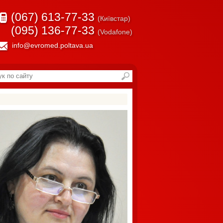
(067) 613-77-33
(Київстар)
(095) 136-77-33
(Vodafone)
info@evromed.poltava.ua