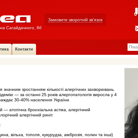
Замовити зворотній зв'язок
на Сагайдачного, 8б
стика
Контакти
льтразвукова діагностика)
ОР
я значним зростанням кількості алергічних захворювань.
ідемію — за останні 25 років алергопатологія виросла у 4
траждає 30-40% населення України.
й — атопічна бронхіальна астма, алергічний
ілорічний алергічний риніт.
:
ина, вільха, тополя, кукурудза, амброзія, полин та інші)