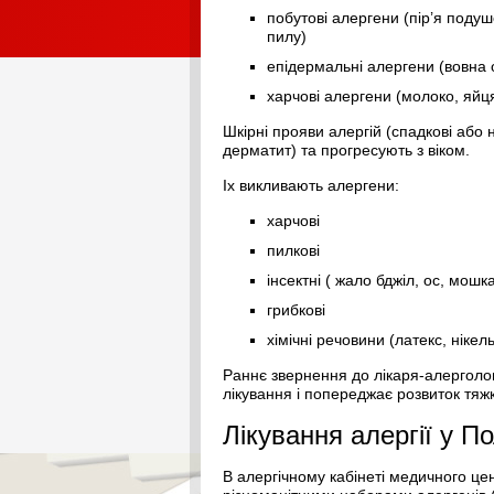
Дерматовенероло
побутові алергени (пір’я подуш
Педіатр
пилу)
епідермальні алергени (вовна о
харчові алергени (молоко, яйця,
Шкірні прояви алергій (спадкові або 
дерматит) та прогресують з віком.
Іх викливають алергени:
харчові
пилкові
інсектні ( жало бджіл, ос, мошк
грибкові
хімічні речовини (латекс, нікель
Раннє звернення до лікаря-алерголог
лікування і попереджає розвиток тяжк
Лікування алергії у По
В алергічному кабінеті медичного ц