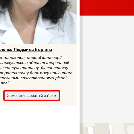
оленко Людмила Ігорівна
р-алерголог, першої категорії.
іалізується в області алергології.
ає консультативну, діагностичну
терапевтичну допомогу пацієнтам
ергічними захворюваннями різної
логії.
Замовити зворотній зв'язок