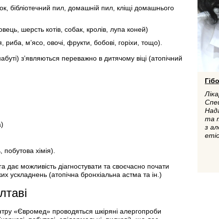
г
ок, бібліотечний пил, домашній пил, кліщі домашнього
вець, шерсть котів, собак, кролів, лупа коней)
 риба, м’ясо, овочі, фрукти, бобові, горіхи, тощо).
набуті) з’являються переважно в дитячому віці (атопічний
Гіб
Ліка
Спец
Над
та 
а)
з ал
етіо
, побутова хімія).
а дає можливість діагностувати та своєчасно почати
их ускладнень (атопічна бронхіальна астма та ін.)
лтаві
ентру «Євромед» проводяться шкіряні алергопроби