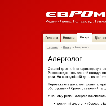
Медичний центр: Полтава, вул. Гетьма
Лікарі
Головна
Новини
Діагно
Євромед
»
Лікарі
» Алерголог
УЗ-діагност
УЗД (у
Гінеколог
Алерголог
Уролог
ЛОР, дитячий Л
Останні десятиліття характеризуютьс
Стоматолог
Розповсюдженість алергій нагадує еп
Проктолог
рази. На сьогоднішній день на неї с
Кардіолог
Переважають дихальні прояви алергі
Сімейний лікар
обструктивний бронхіт, сезонний та ц
Алерголог
У нашому регіоні алергію викликають
Ендокринолог
Невролог
рослинні алергени (береза, ліщ