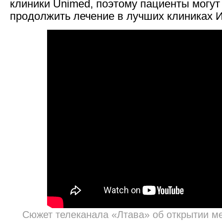
клиники Unimed, поэтому пациенты могут
Дерматовенеролог
продолжить лечение в лучших клиниках 
Педиатр
Сюжет телеканала «Лтава» об открытии м