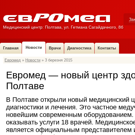
За
Медицинский центр: Полтава, ул. Гетмана Сагайдачного, 8б
Новости
Главная
Врачи
Диагностика
Контакты
Евромед
»
Новости
» 3 березня 2015
УЗ-диагност
УЗИ (ультразвуковая диагностика)
Гинеколог
Евромед — новый центр здо
Уролог
ЛОР, детский ЛОР
Полтаве
Стоматолог
Проктолог
В Полтаве открыли новый медицинский 
Кардиолог
диагностики и лечения. Это частное мед
Семейный врач
новейшим современным оборудованием. 
Аллерголог
оказывать услуги 18 врачей. Медицинско
Эндокринолог
является официальным представителем 
Невролог