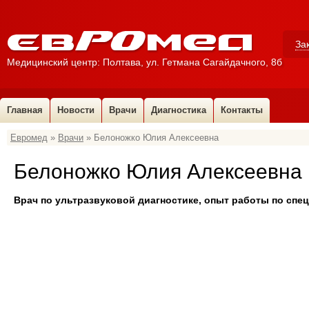
За
Медицинский центр: Полтава, ул. Гетмана Сагайдачного, 8б
Главная
Новости
Врачи
Диагностика
Контакты
Евромед
»
Врачи
» Белоножко Юлия Алексеевна
УЗ-диагност
УЗИ (ультразвуковая диагностика)
Гинеколог
Белоножко Юлия Алексеевна
Уролог
ЛОР, детский ЛОР
Врач по ультразвуковой диагностике, опыт работы по спе
Стоматолог
Проктолог
Кардиолог
Семейный врач
Аллерголог
Эндокринолог
Невролог