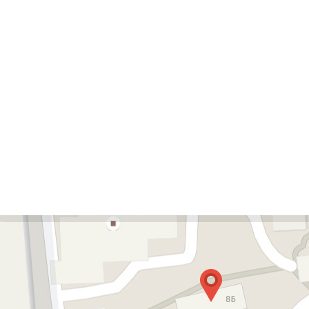
Дерматовенеролог
Педиатр